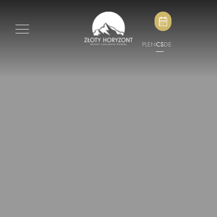
PL
EN
CS
DE