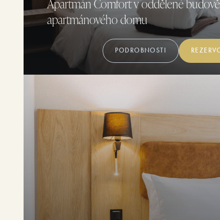
Apartmán Comfort v oddělené budově
apartmánového domu
PODROBNOSTI
REZERV