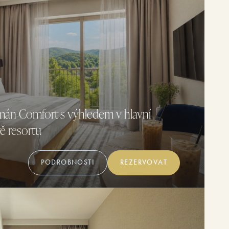
mán Comfort s výhledem v hlavní
ě resortu
PODROBNOSTI
REZERVOVAT