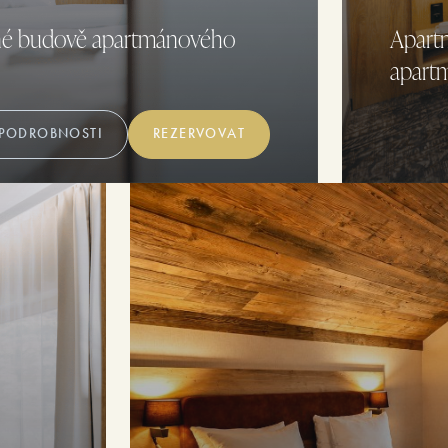
ené budově apartmánového
Apart
apart
PODROBNOSTI
REZERVOVAT