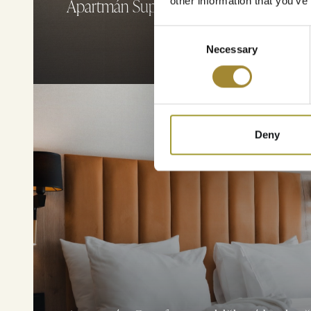
Apartmán Superior v hlavní budově res
other information that you’ve
Consent
Necessary
Selection
Deny