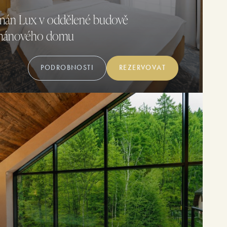
mán Lux v oddělené budově
mánového domu
PODROBNOSTI
REZERVOVAT