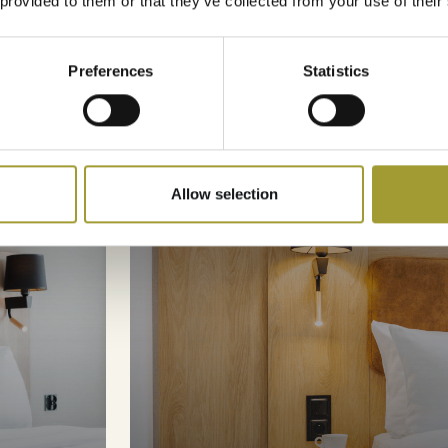
ortu
budov
 provided to them or that they’ve collected from your use of their
Preferences
Statistics
PODROBNOSTI
REZERVOVAT
Allow selection