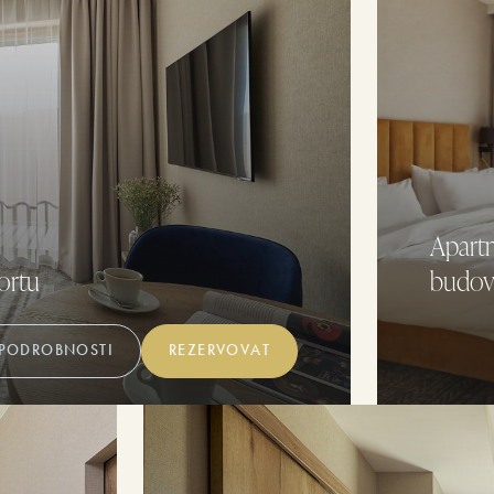
Apart
ortu
budov
PODROBNOSTI
REZERVOVAT