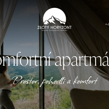
+
mfortní apartm
Prostor, pohodlí a komfort