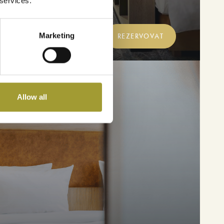
ě resortu
 services.
Marketing
PODROBNOSTI
REZERVOVAT
Allow all