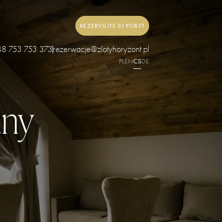
REZERVUJTE SI POBYT
48 753 753 373
rezerwacje@zlotyhoryzont.pl
PL
EN
CS
DE
ány