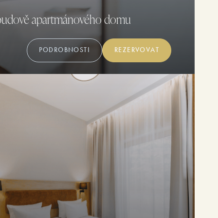
 budově apartmánového domu
PODROBNOSTI
REZERVOVAT