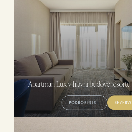
Apartmán Lux v hlavní budově resortu
PODROBNOSTI
REZERV