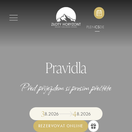
PL
EN
CS
DE
Pravidla
Před příjezdem si prosím přečtěte
3
4
8
.
2026
8
.
2026
REZERVOVAT ONLINE