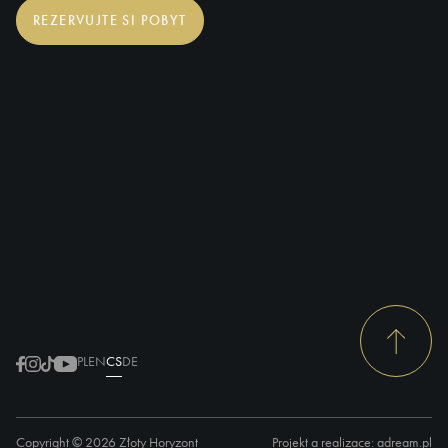
REZERVUJTE SI POBYT
PL
EN
CS
DE
Copyright
© 2026
Złoty Horyzont
Projekt a realizace:
adream.pl