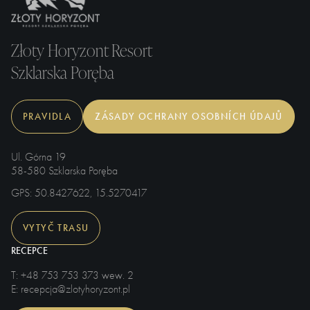
Złoty Horyzont Resort
Szklarska Poręba
PRAVIDLA
ZÁSADY OCHRANY OSOBNÍCH ÚDAJŮ
Ul. Górna 19
58-580 Szklarska Poręba
GPS
: 50.8427622, 15.5270417
VYTYČ TRASU
RECEPCE
T
: +48 753 753 373 wew. 2
E
: recepcja@zlotyhoryzont.pl