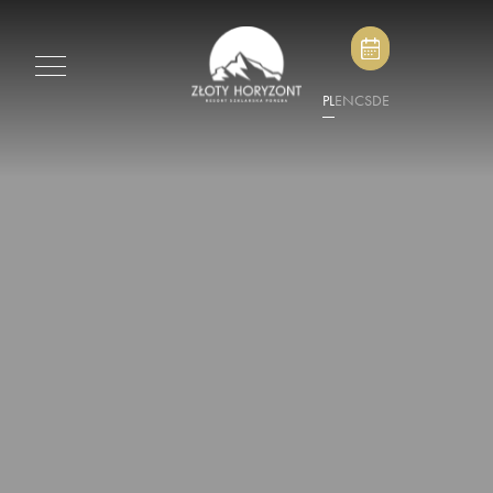
PL
EN
CS
DE