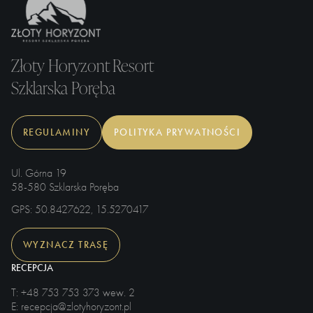
Złoty Horyzont Resort
Szklarska Poręba
REGULAMINY
POLITYKA PRYWATNOŚCI
Ul. Górna 19
58-580 Szklarska Poręba
GPS
: 50.8427622, 15.5270417
WYZNACZ TRASĘ
RECEPCJA
T
: +48 753 753 373 wew. 2
E
: recepcja@zlotyhoryzont.pl