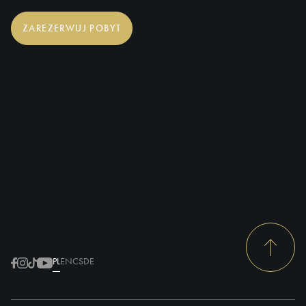
ZAREZERWUJ POBYT
PL
EN
CS
DE