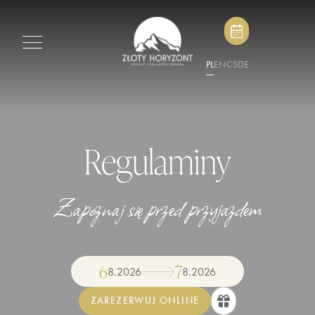
PL
EN
CS
DE
Regulaminy
Zapoznaj się przed przyjazdem
6
7
8
.
2026
8
.
2026
ZAREZERWUJ ONLINE