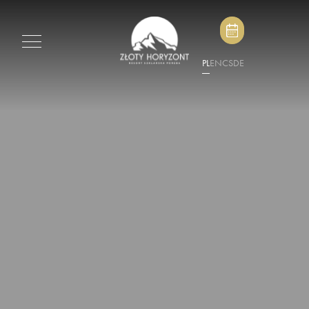
PL
EN
CS
DE