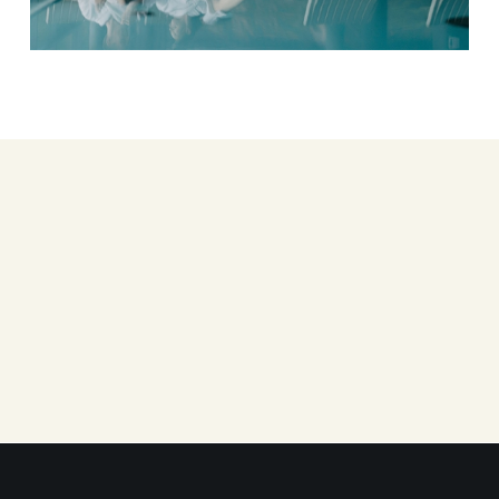
Czy hotel jest prz
wózkach inwalidzk