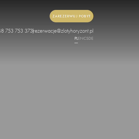
ZAREZERWUJ POBYT
48 753 753 373
rezerwacje@zlotyhoryzont.pl
PL
EN
CS
DE