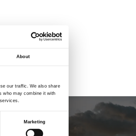
órzy chcą po prostu zmienić otoczenie i spędzić czas dokładnie
ątku (na 5 pełnych nocy), ładuj baterie blisko natury i ciesz
amy Ci pełne wyżywienie.
About
se our traffic. We also share
ers who may combine it with
 services.
Marketing