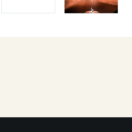
ystosowany do potrzeb osób poruszających się na
ich?