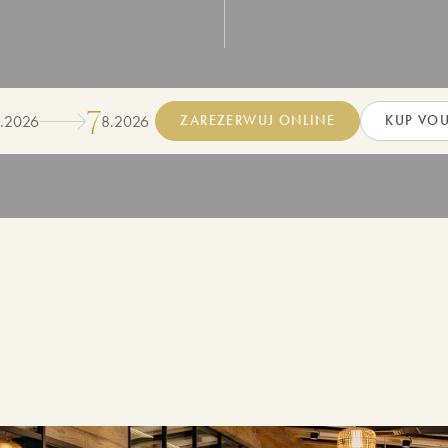
7
8
.
2026
8
.
2026
ZAREZERWUJ ONLINE
KUP VO