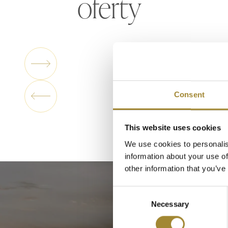
oferty
Szukasz prawdziwej odskoczni i ucieczki od c
tak, jak mają na to ochotę. Bez sztywnych p
się ch
Consent
This website uses cookies
We use cookies to personalis
information about your use of
other information that you’ve
Consent
Necessary
Selection