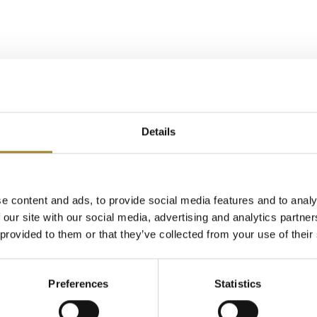
odziennej rutyny? Pakiet „Okrągła Dwójka” powstał z myślą o ludziach, kt
lanów, pośpiechu i domowych obowiązków. Wpadnij do nas od niedzieli do pi
wilą. Najlepsze jest to, że o nic nie musisz się martwić – w cenie zapewni
Details
e content and ads, to provide social media features and to analy
 our site with our social media, advertising and analytics partn
 provided to them or that they’ve collected from your use of their
Preferences
Statistics