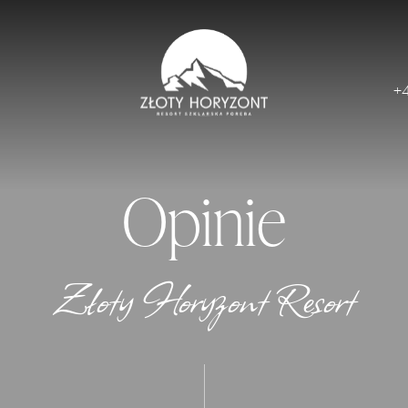
+
Opinie
Złoty Horyzont Resort