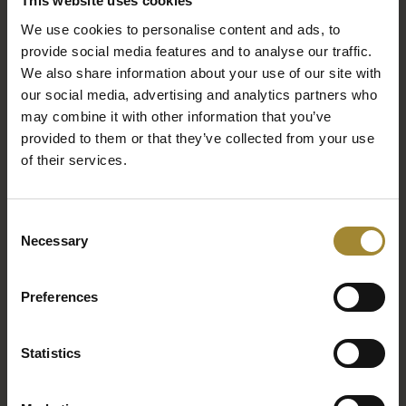
This website uses cookies
We use cookies to personalise content and ads, to
provide social media features and to analyse our traffic.
We also share information about your use of our site with
our social media, advertising and analytics partners who
may combine it with other information that you’ve
provided to them or that they’ve collected from your use
of their services.
Consent
Necessary
Selection
Świąteczny słodki bufet (25-26.12)
– popołudniowy relaks
pełen słodkości. Zapraszamy na aromatyczną kawę,
Preferences
rozgrzewającą herbatę oraz bogaty wybór tradycyjnych,
bożonarodzeniowych wypieków i deserów.
Statistics
Wizyta Świętego Mikołaja
– moment pełen magii i
dziecięcej radości. Wyjątkowe spotkanie, podczas którego