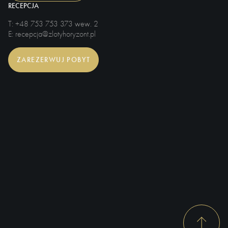
RECEPCJA
T
: +48 753 753 373 wew. 2
E
: recepcja@zlotyhoryzont.pl
ZAREZERWUJ POBYT