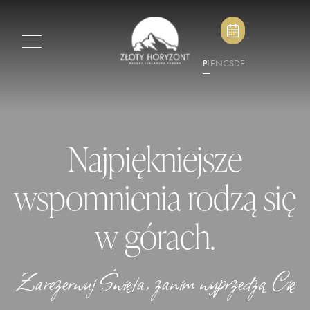
PL
EN
CS
DE
Najpiękniejsze
wspomnienia rodzą się
w górach.
Zarezerwuj Święta, zanim wyprzedzą Cię