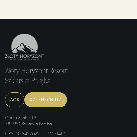
eingerichtet?
Złoty Horyzont Resort
Szklarska Poręba
AGB
DATENSCHUTZ
Górna Straße 19
58-580 Szklarska Poręba
GPS
: 50.8427622, 15.5270417