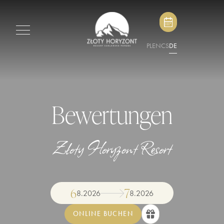
PL
EN
CS
DE
Bewertungen
Złoty Horyzont Resort
6
7
8
.
2026
8
.
2026
ONLINE BUCHEN