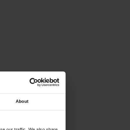
em
adania.
i pełen
IV:
0 |
About
ji.
se our traffic. We also share