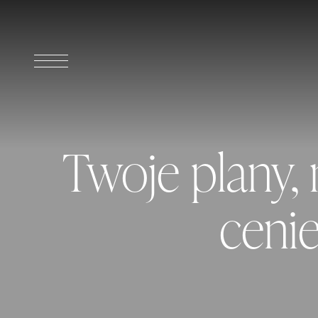
Twoje plany,
ceni