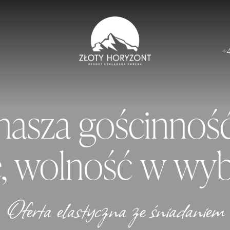
+
 nasza gościnność
e, wolność w wyb
Oferta elastyczna ze śniadaniem