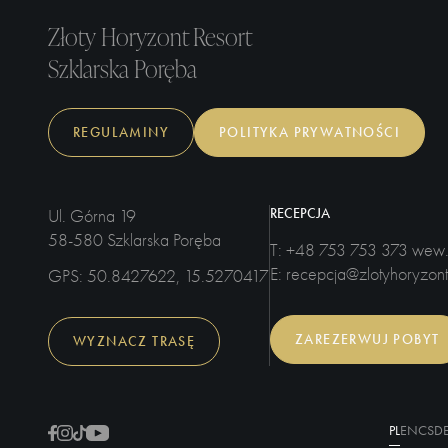
Złoty Horyzont Resort
Szklarska Poręba
REGULAMINY
POLITYKA PRYWATNOŚCI
RECEPCJA
Ul. Górna 19
58-580 Szklarska Poręba
T
: +48 753 753 373 wew.
E
: recepcja@zlotyhoryzont
GPS
: 50.8427622, 15.5270417
ZAREZERWUJ POBYT
WYZNACZ TRASĘ
PL
EN
CS
D