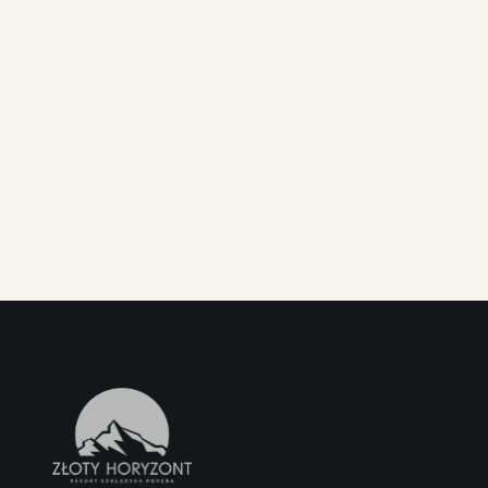
Gry zręcznościowe i logiczne
– wyzwania, k
wciągną każdego małego odkrywcę.
Weekendowe animacje
– kreatywne zajęcia
prowadzone w panoramicznej sali „Złoty Wid
inspirującym krajobrazem za oknem.