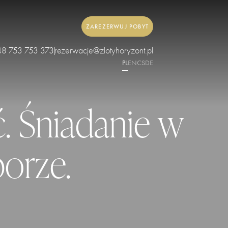
ZAREZERWUJ POBYT
48 753 753 373
rezerwacje@zlotyhoryzont.pl
PL
EN
CS
DE
. Śniadanie w
orze.