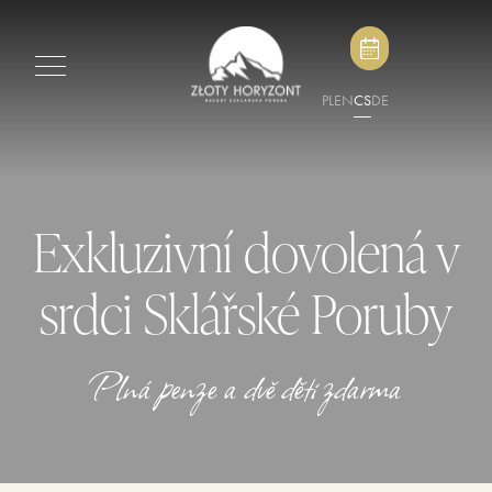
PL
EN
CS
DE
Exkluzivní dovolená v
srdci Sklářské Poruby
Plná penze a dvě děti zdarma