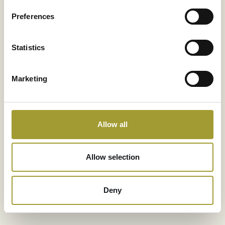
Kreativní svět LEGO:
Stavění bez hranic.
Preferences
Setkání s přírodou:
Návštěva roztomilých krkonošských a
Kids Club:
Multimediální zábavní zóna.
Statistics
Nafukovací hrad
(v závislosti na počasí)
Marketing
Neomezený vstup do wellness zóny:
Sauny, solná jeskyně a vnitřní bazény.
Allow all
Unikátní Swim-up Bar:
Vířivka pod širým nebem:
Allow selection
Deny
Večerní táboráky: