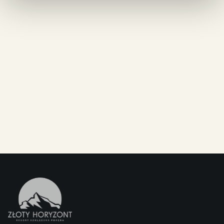
Živá hudba:
Aktivita bez omezení:
Digitální vychytávky:
Horyzont SPA:
Lobby Bar: