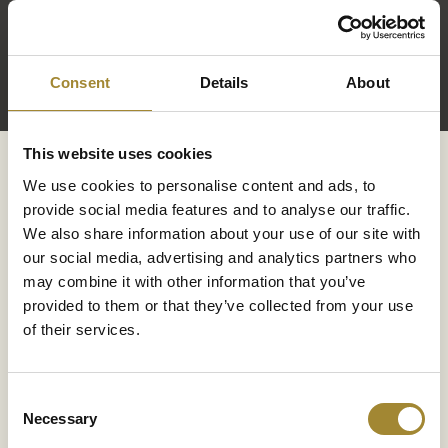
Zdvořile vás prosíme o výběr preferovaného času již při
rezervaci nebo nejpozději před příjezdem. Pokud si čas
nevyberete předem, bude vám přidělen recepcí podle
Consent
Details
About
aktuální obsazenosti.
This website uses cookies
We use cookies to personalise content and ads, to
REZERVUJTE DŘÍVE, NEŽ BUDOU POKOJE OBSAZENÉ!
provide social media features and to analyse our traffic.
We also share information about your use of our site with
our social media, advertising and analytics partners who
may combine it with other information that you’ve
provided to them or that they’ve collected from your use
of their services.
Víme, že šťastné dítě znamená odpočatého rodiče. Náš 
program je víc než jen zábava:
Consent
Kouzla s Harrym Potterem:
Workshopy vedené kouzeln
Necessary
Selection
Danielem Jedynakem.