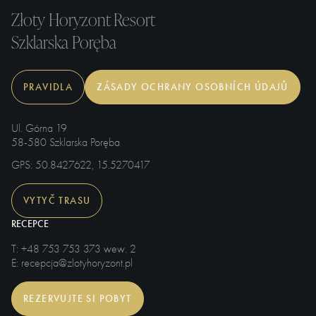
Złoty Horyzont Resort
Szklarska Poręba
PRAVIDLA
ZÁSADY OCHRANY OSOBNÍCH ÚDAJŮ
Ul. Górna 19
58-580 Szklarska Poręba
GPS
: 50.8427622, 15.5270417
VYTYČ TRASU
RECEPCE
T
: +48 753 753 373 wew. 2
E
: recepcja@zlotyhoryzont.pl
REZERVUJTE SI POBYT