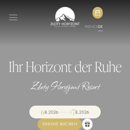
PL
EN
CS
DE
Ihr Horizont der Ruhe
Złoty Horyzont Resort
6
7
8
.
2026
8
.
2026
ONLINE BUCHEN