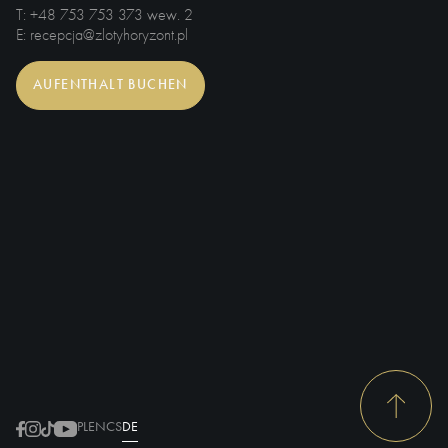
T
: +48 753 753 373 wew. 2
E
: recepcja@zlotyhoryzont.pl
AUFENTHALT BUCHEN
PL
EN
CS
DE