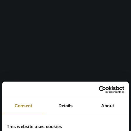
Salzgrotte
Die regelmäßige Nutzung der Salzgrotte unterstützt das
Atmungssystem und reduziert Stress sowie nervöse
Spannungen.
Consent
Details
About
This website uses cookies