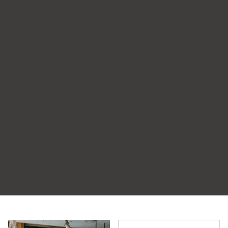
Organisieren Sie Ihr unvergessliches Event oder Ihre
professionelle Schulung im Resort mit Blick auf das
Riesengebirge & Isergebirge und einem sorgfältig
zusammengestellten
Angebot.
Flexibilität. Individuelle Betreuung jedes Gastes.
Wir reagieren in Echtzeit auf Änderungswünsche. Uns steht ein
Multifunktionssaal mit Panoramafenstern und Blick auf das
Riesengebirge zur Verfügung, der mit Beschallungstechnik,
Bildschirmen und Mikrofonen ergänzt werden kann. Eine
Garantie für komfortable Arbeitsbedingungen, hochwertige
Dienstleistungen und einen professionellen Umgang mit Ihren
Anforderungen.