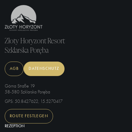
Złoty Horyzont Resort
Szklarska Poręba
AGB
DATENSCHUTZ
Górna Straße 19
58-580 Szklarska Poręba
GPS
: 50.8427622, 15.5270417
ROUTE FESTLEGEN
REZEPTION