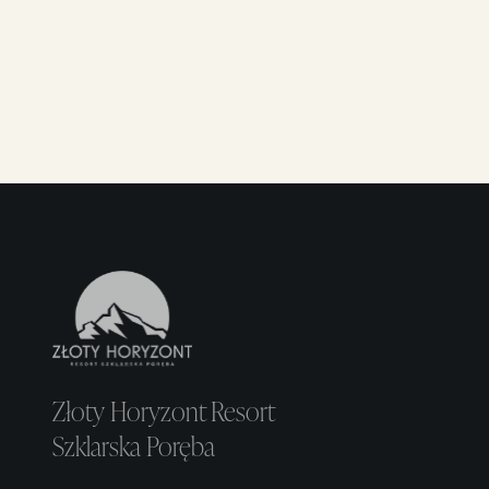
Panoramasaal „Złoty Widok" mit inspirierende
Aussicht.
Złoty Horyzont Resort
Szklarska Poręba