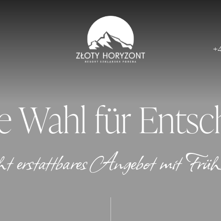
+
e Wahl für Entsc
t erstattbares Angebot mit Früh