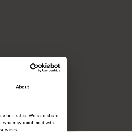
 vollen
IV:
0 |
g an.
About
se our traffic. We also share
ers who may combine it with
 services.