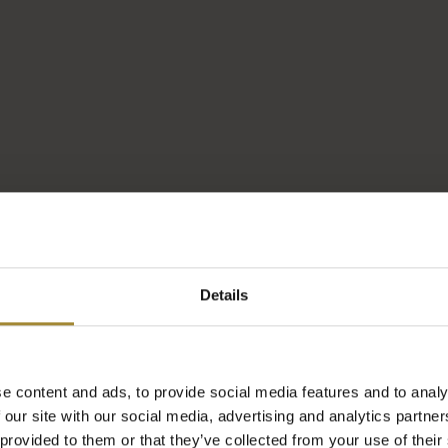
ühstückszeiten:
Montag – Freitag:
07:00 – 10:30
Wochenende:
Frühstück wird in Schichten serviert, um Ihren
Komfort zu gewährleisten:
I:
II:
III:
07:00–08:00 |
08:00–09:00 |
09:00–10:0
10:00–11:00
e geben Sie Ihre bevorzugte Schicht bei der Reservierun
Details
e content and ads, to provide social media features and to analy
TERMIN AUSWÄHLEN
 our site with our social media, advertising and analytics partn
 provided to them or that they’ve collected from your use of their