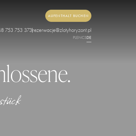
AUFENTHALT BUCHEN
48 753 753 373
rezerwacje@zlotyhoryzont.pl
PL
EN
CS
DE
hlossene.
stück