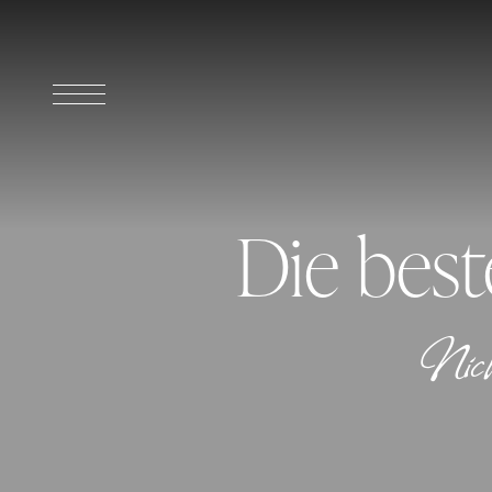
Die best
Nich