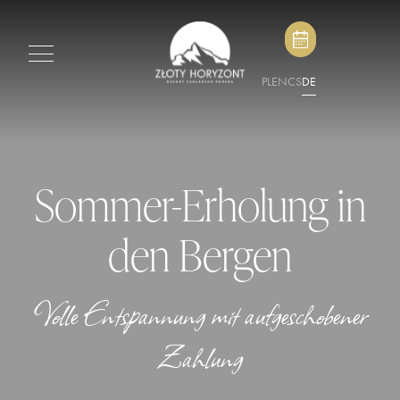
PL
EN
CS
DE
Sommer-Erholung in
den Bergen
Volle Entspannung mit aufgeschobener
Zahlung