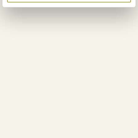
mit. Den Wunsch nach einem Tausch melden Sie bit
Rezeption.
Lobby Bar und Restaurant Horyzont Smaków
Horyzont SPA
E-Bike oder Nordic-Walking-Stöcke?
Fitnessraum
Kids Club