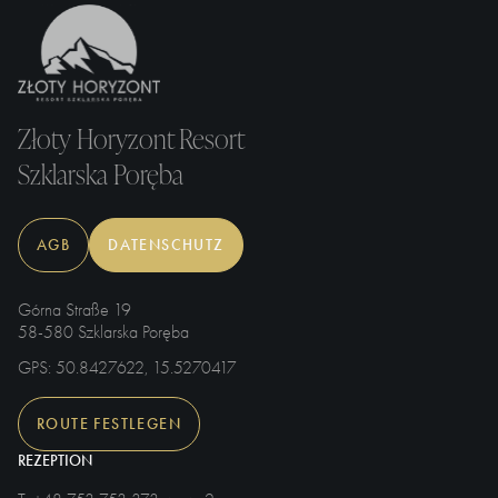
Złoty Horyzont Resort
Szklarska Poręba
AGB
DATENSCHUTZ
Górna Straße 19
58-580 Szklarska Poręba
GPS
: 50.8427622, 15.5270417
ROUTE FESTLEGEN
REZEPTION