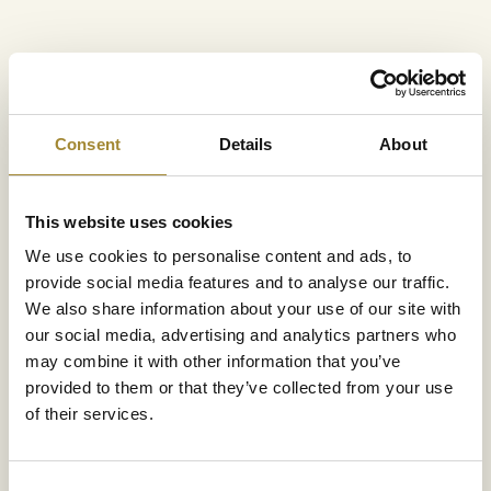
Besuch der Riesengebirgsalpakas
Consent
Details
About
Abendliche Lagerfeuer
: Magische Treffen auf der Aussic
unter dem Sternenhimmel.
Live-Musik
: Abende voller Klänge, die das Bergambient
This website uses cookies
ergänzen.
We use cookies to personalise content and ads, to
Unbegrenzte Aktivität
: Moderner Fitnessraum, Verleih vo
provide social media features and to analyse our traffic.
und Nordic-Walking-Stöcken.
We also share information about your use of our site with
Digitale Annehmlichkeiten
: Kostenloses, schnelles WLA
our social media, advertising and analytics partners who
gesamten Anlage
may combine it with other information that you’ve
provided to them or that they’ve collected from your use
of their services.
Horyzont SPA
Consent