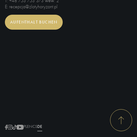
T
: +48 753 753 373 wew. 2
E
: recepcja@zlotyhoryzont.pl
AUFENTHALT BUCHEN
PL
EN
CS
DE