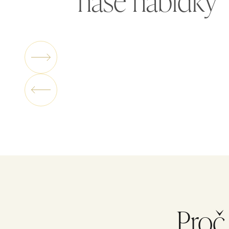
Hledáte skutečný únik a odpočinek od každod
upjatých plánů, spěchu a domácích povinností. 
Proč 