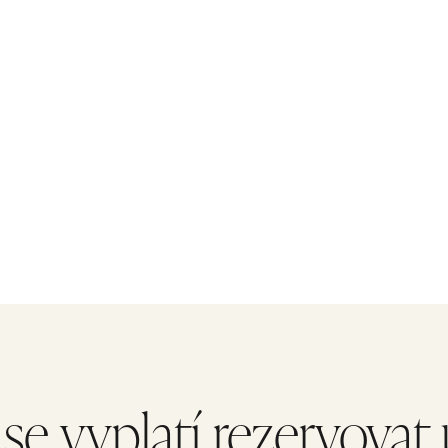
enní rutiny? Balíček „Kulatá dvojka“* vznikl pro lidi, kteří chtějí jednoduše 
Stavte se u nás od neděle do pátku (na 5 celých nocí), dobíjejte baterky v n
si nemusíte s ničím dělat starosti – v ceně pro vás máme zajištěnou p
se vyplatí rezervovat