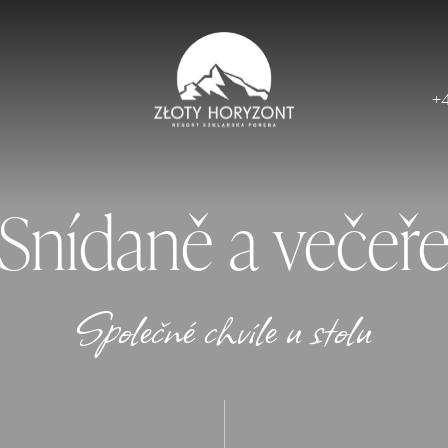
+
Snídaně a večeř
Společné chvíle u stolu