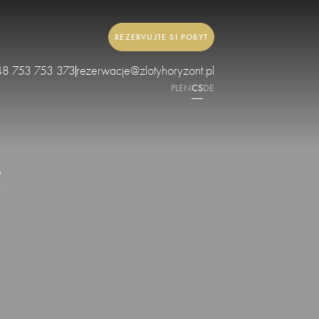
REZERVUJTE SI POBYT
48 753 753 373
rezerwacje@zlotyhoryzont.pl
PL
EN
CS
DE
e