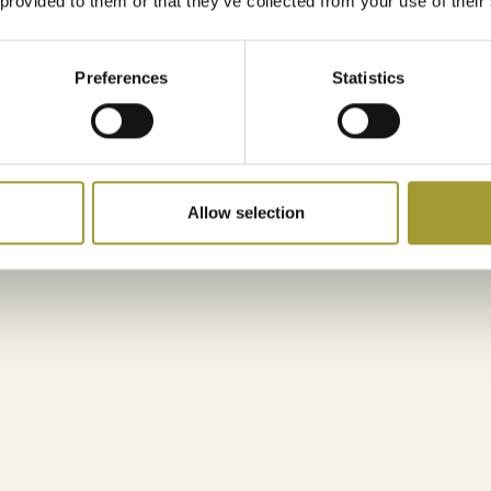
 provided to them or that they’ve collected from your use of their
m
Preferences
Statistics
a
tý
 od
Allow selection
 zde
saláty
 plné
se